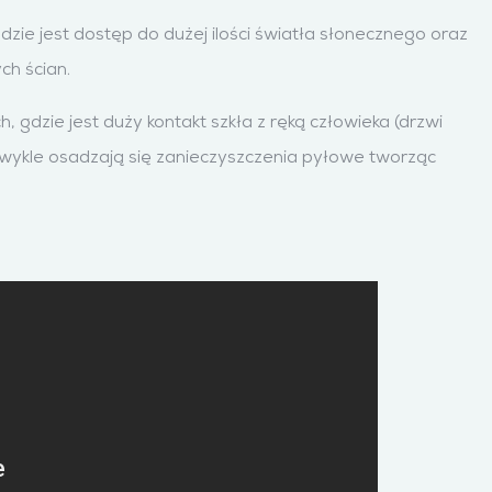
dzie jest dostęp do dużej ilości światła słonecznego oraz
ch ścian.
gdzie jest duży kontakt szkła z ręką człowieka (drzwi
 zwykle osadzają się zanieczyszczenia pyłowe tworząc