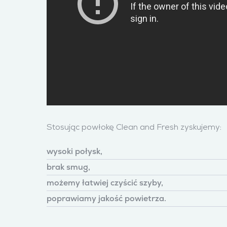
Stosując powłokę Clean and Fresh zyskujemy:
wysoki połysk,
brak smug,
możemy łatwiej czyścić szyby,
poprawiamy jakość powietrza.