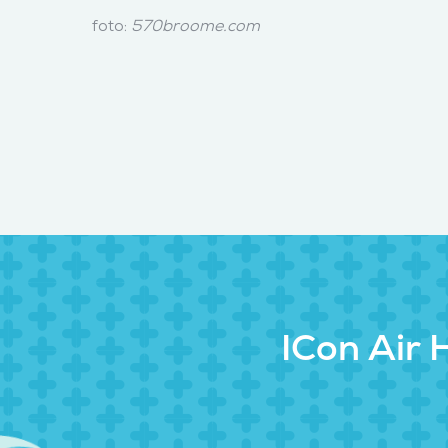
foto:
570broome.com
ICon Air 