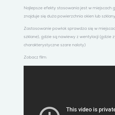
Najlepsze efekty stosowania jest w miejscach g
znajduje się duża powierzchnia okien lub szklany
Zastosowanie powłok sprawdza się w miejscach, 
szklane), gdzie są nawiewy z wentylacji (gdzie
charakterystyczne szare naloty)
Zobacz film: