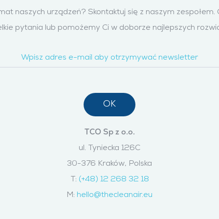
emat naszych urządzeń? Skontaktuj się z naszym zespołem
lkie pytania lub pomożemy Ci w doborze najlepszych rozwi
TCO Sp z o.o.
ul. Tyniecka 126C
30-376 Kraków, Polska
T:
(+48) 12 268 32 18
M:
hello@thecleanair.eu