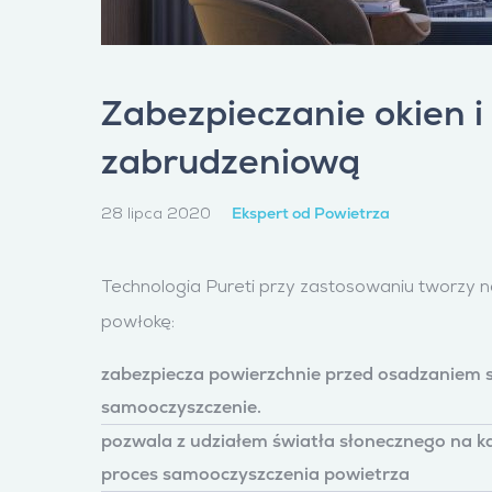
Zabezpieczanie okien i
zabrudzeniową
Ekspert od Powietrza
28 lipca 2020
Technologia Pureti przy zastosowaniu tworzy n
powłokę:
zabezpiecza powierzchnie przed osadzaniem si
samooczyszczenie.
pozwala z udziałem światła słonecznego na k
proces samooczyszczenia powietrza